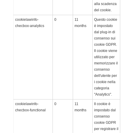
alla scadenza
del cookie.
cookielawinfo-
0
11
Questo cookie
checbox-analytics
months
è impostato
dal plug-in di
consenso sui
cookie GDPR.
Il cookie viene
utilizzato per
memorizzare il
consenso
dell'utente per
i cookie nella
categoria
"Analytics".
cookielawinfo-
0
11
Il cookie è
checbox-functional
months
impostato dal
consenso
cookie GDPR
per registrare il