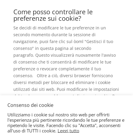
Come posso controllare le
preferenze sui cookie?
Se decidi di modificare le tue preferenze in un
secondo momento durante la sessione di
navigazione, puoi fare clic sul òoml "Gestisci il tuo
consenso" in questa pagina al secondo
paragrafo. Questo visualizzerà nuovamente l'avviso
di consenso che ti consentirà di modificare le tue
preferenze o revocare completamente il tuo
consenso. Oltre a ciò, diversi browser forniscono
diversi metodi per bloccare ed eliminare i cookie
utilizzati dai siti web. Puoi modificare le impostazioni
del tuo browser per bloccare / eliminare i cookie. Per
saperne di più su come gestire ed eliminare i cookie,
Consenso dei cookie
visitare
wikipedia.org
,
www.allaboutcookies.org
.
Utilizziamo i cookie sul nostro sito web per offrirti
l'esperienza più pertinente ricordando le tue preferenze e
ripetendo le visite. Facendo clic su "Accetta", acconsenti
Cookie Policy
Privacy Policy
all'uso di TUTTI i cookie.
Leggi tutto