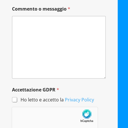
R
*
Commento o messaggio
*
Accettazione GDPR
*
Ho letto e accetto la
Privacy Policy