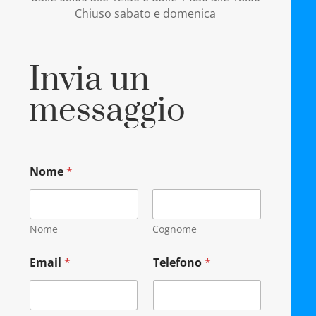
Chiuso sabato e domenica
Invia un
messaggio
m
Nome
*
e
s
s
a
g
Nome
Cognome
g
i
Email
*
Telefono
*
o
G
D
P